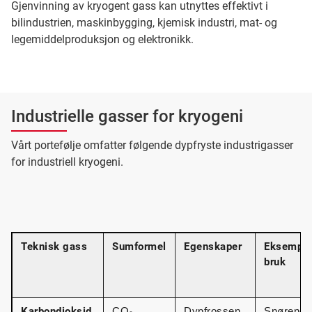
Gjenvinning av kryogent gass kan utnyttes effektivt i
bilindustrien, maskinbygging, kjemisk industri, mat- og
legemiddelproduksjon og elektronikk.
Industrielle gasser for kryogeni
Vårt portefølje omfatter følgende dypfryste industrigasser
for industriell kryogeni.
Teknisk gass
Sumformel
Egenskaper
Eksempel
bruk
Karbondioksid,
CO₂
Dypfrossen, 
Snørengjø