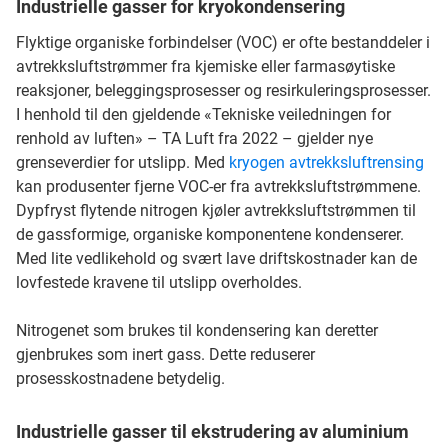
Industrielle gasser for kryokondensering
Flyktige organiske forbindelser (VOC) er ofte bestanddeler i
avtrekksluftstrømmer fra kjemiske eller farmasøytiske
reaksjoner, beleggingsprosesser og resirkuleringsprosesser.
I henhold til den gjeldende «Tekniske veiledningen for
renhold av luften» – TA Luft fra 2022 – gjelder nye
grenseverdier for utslipp. Med
kryogen avtrekksluftrensing
kan produsenter fjerne VOC-er fra avtrekksluftstrømmene.
Dypfryst flytende nitrogen kjøler avtrekksluftstrømmen til
de gassformige, organiske komponentene kondenserer.
Med lite vedlikehold og svært lave driftskostnader kan de
lovfestede kravene til utslipp overholdes.
Nitrogenet som brukes til kondensering kan deretter
gjenbrukes som inert gass. Dette reduserer
prosesskostnadene betydelig.
Industrielle gasser til ekstrudering av aluminium