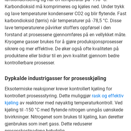
Karbondioksid må komprimeres og kjøles ned. Under trykk
og lave temperaturer kondenserer CO2 og blir flytende. Fast
karbondioksid (tørris) når temperaturer på -78,5 °C. Disse
lave temperaturene påvirker stoffers oppførsel i den
forstand at prosessene gjennomføres på en vellykket måte.
Kryogene gasser brukes for å gjøre produksjonsprosesser
sikrere og mer effektive. De øker også ofte kvaliteten på
produktene eller bidrar til en jevn kvalitet gjennom bedre
kontrollerbare prosesser.
Dypkalde industrigasser for prosesskjøling
Eksotermiske reaksjoner krever kontrollert kjøling for
kontrollert prosessstyring. Dette muliggjør
rask og effektiv
kjøling
av reaktorer med nøyaktig temperaturkontroll. Ved
kjøling til -150 °C med flytende nitrogen unngås uønskede
bivirkninger. Nitrogenet som brukes til kjøling, kan deretter
gjenbrukes som inert gass. Dette reduserer
prosesskostnadene betydelig.