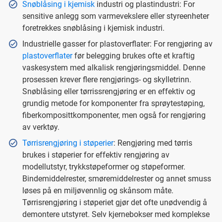
Snøblåsing i kjemisk
industri og plastindustri: For
sensitive anlegg som varmevekslere eller styreenheter
foretrekkes snøblåsing i kjemisk industri.
Industrielle gasser for plastoverflater: For rengjøring av
plastoverflater
før belegging brukes ofte et kraftig
vaskesystem med alkalisk rengjøringsmiddel. Denne
prosessen krever flere rengjørings- og skylletrinn.
Snøblåsing eller tørrissrengjøring er en effektiv og
grundig metode for komponenter fra sprøytestøping,
fiberkomposittkomponenter, men også for rengjøring
av verktøy.
Tørrisrengjøring i støperier
: Rengjøring med tørris
brukes i støperier for effektiv rengjøring av
modellutstyr, trykkstøpeformer og støpeformer.
Bindemiddelrester, smøremiddelrester og annet smuss
løses på en miljøvennlig og skånsom måte.
Tørrisrengjøring i støperiet gjør det ofte unødvendig å
demontere utstyret. Selv kjernebokser med komplekse