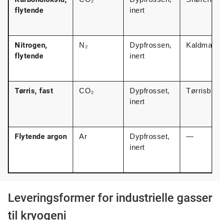
flytende
inert
Nitrogen,
N₂
Dypfrossen, 
Kaldmali
flytende
inert
Tørris, fast
CO₂
Dypfrosset, 
Tørrisblå
inert
Flytende argon
Ar
Dypfrosset, 
—
inert
Leveringsformer for industrielle gasser
til kryogeni