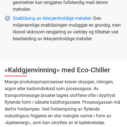
geometrier kan rengjøres fullstendig med denne
metoden.
Snøblåsing av ikke-jernholdige metaller
: Den
miljøvennlige snøblåsingen muliggjør en grundig, men
likevel skånsom rengjøring av verktøy og tilbehør ved
bearbeiding av ikke-jernholdige metaller.
«Kaldgjenvinning» med Eco-Chiller
Mange produksjonsprosesser krever oksygen, nitrogen,
argon eller karbondioksid som prosessgass. Av
transportmessige årsaker lagres stoffene ofte i dypfryst
flytende form i såkalte kaldforgassere. Prosessgassen må
derfor fordampes. Ved fordampning av flytende
industrigass frigjøres en stor mengde varme i form av
«kjøleenergi», som kan utnyttes av et kjølekretsløp.