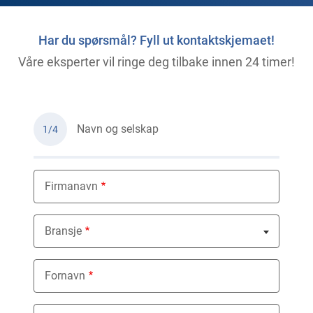
Har du spørsmål? Fyll ut kontaktskjemaet!
Våre eksperter vil ringe deg tilbake innen 24 timer!
Navn og selskap
1/4
Firmanavn
Bransje
Nothing selected
Fornavn