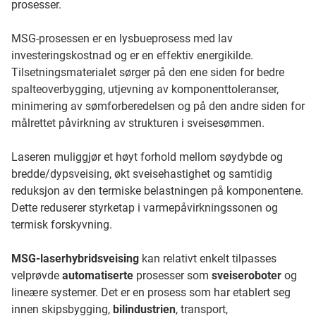
prosesser.
MSG-prosessen er en lysbueprosess med lav
investeringskostnad og er en effektiv energikilde.
Tilsetningsmaterialet sørger på den ene siden for bedre
spalteoverbygging, utjevning av komponenttoleranser,
minimering av sømforberedelsen og på den andre siden for
målrettet påvirkning av strukturen i sveisesømmen.
Laseren muliggjør et høyt forhold mellom søydybde og
bredde/dypsveising, økt sveisehastighet og samtidig
reduksjon av den termiske belastningen på komponentene.
Dette reduserer styrketap i varmepåvirkningssonen og
termisk forskyvning.
MSG-laserhybridsveising
kan relativt enkelt tilpasses
velprøvde
automatiserte
prosesser som
sveiseroboter
og
lineære systemer. Det er en prosess som har etablert seg
innen skipsbygging,
bilindustrien
, transport,