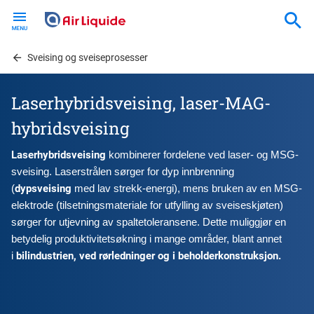
Skip
to
main
content
Sveising og sveiseprosesser
Laserhybridsveising, laser-MAG-
hybridsveising
Laserhybridsveising 
kombinerer fordelene ved laser- og MSG-
sveising. Laserstrålen sørger for dyp innbrenning 
dypsveising 
(
med lav strekk-energi), mens bruken av en MSG-
elektrode (tilsetningsmateriale for utfylling av sveiseskjøten) 
sørger for utjevning av spaltetoleransene. Dette muliggjør en 
betydelig produktivitetsøkning i mange områder, blant annet 
bilindustrien, ved rørledninger og i beholderkonstruksjon.
i 