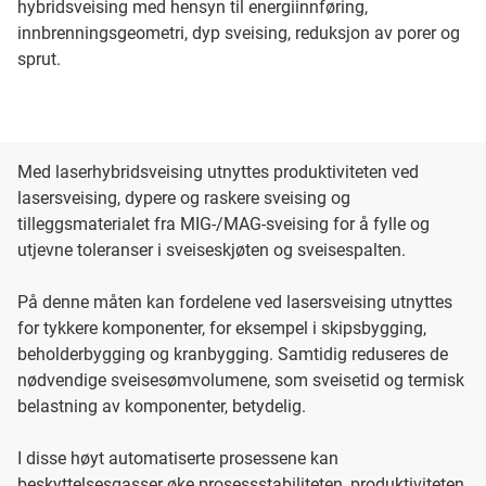
hybridsveising med hensyn til energiinnføring,
innbrenningsgeometri, dyp sveising, reduksjon av porer og
sprut.
Med laserhybridsveising utnyttes produktiviteten ved
lasersveising, dypere og raskere sveising og
tilleggsmaterialet fra MIG-/MAG-sveising for å fylle og
utjevne toleranser i sveiseskjøten og sveisespalten.
På denne måten kan fordelene ved lasersveising utnyttes
for tykkere komponenter, for eksempel i skipsbygging,
beholderbygging og kranbygging. Samtidig reduseres de
nødvendige sveisesømvolumene, som sveisetid og termisk
belastning av komponenter, betydelig.
I disse høyt automatiserte prosessene kan
beskyttelsesgasser øke prosessstabiliteten, produktiviteten