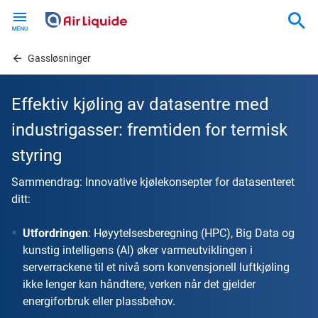
Skip
to
main
content
Gassløsninger
Effektiv kjøling av datasentre med
industrigasser: fremtiden for termisk
styring
Sammendrag: Innovative kjølekonsepter for datasenteret
ditt:
Utfordringen
: Høyytelsesberegning (HPC), Big Data og
kunstig intelligens (AI) øker varmeutviklingen i
serverrackene til et nivå som konvensjonell luftkjøling
ikke lenger kan håndtere, verken når det gjelder
energiforbruk eller plassbehov.