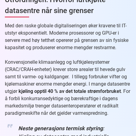
datasentre når sine grenser
Med den raske globale digitaliseringen øker kravene til IT-
utstyr eksponentielt. Moderne prosessorer og GPU-er i
servere med høy tetthet opererer på grensen av sin fysiske
kapasitet og produserer enorme mengder restvarme.
Konvensjonelle klimaanlegg og luftkjølesystemer
(CRAC/CRAH-enheter) krever store arealer til hevede gulv
samt til varme- og kaldganger. I tillegg forbruker vifter og
kjølemaskiner enorme mengder energi. I mange datasentre
utgjør
kjøling opptil 40 % av det totale strømforbruket
. For
å forbli konkurransedyktige og bærekraftige i dagens
markedsmiljø trenger datasenteroperatører et radikalt
paradigmeskifte når det gjelder varmespredning.
Neste generasjons termisk styring
: