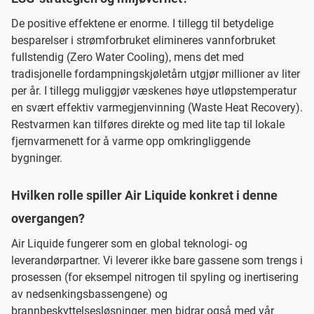
De positive effektene er enorme. I tillegg til betydelige
besparelser i strømforbruket elimineres vannforbruket
fullstendig (Zero Water Cooling), mens det med
tradisjonelle fordampningskjøletårn utgjør millioner av liter
per år. I tillegg muliggjør væskenes høye utløpstemperatur
en svært effektiv varmegjenvinning (Waste Heat Recovery).
Restvarmen kan tilføres direkte og med lite tap til lokale
fjernvarmenett for å varme opp omkringliggende
bygninger.
Hvilken rolle spiller Air Liquide konkret i denne
overgangen?
Air Liquide fungerer som en global teknologi- og
leverandørpartner. Vi leverer ikke bare gassene som trengs i
prosessen (for eksempel nitrogen til spyling og inertisering
av nedsenkingsbassengene) og
brannbeskyttelsesløsninger, men bidrar også med vår