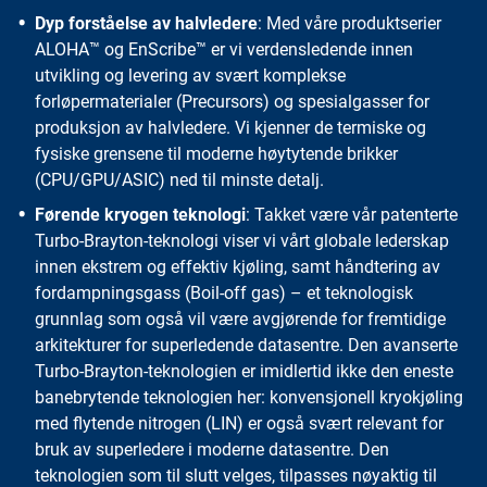
Dyp forståelse av halvledere
: Med våre produktserier
ALOHA™ og EnScribe™ er vi verdensledende innen
utvikling og levering av svært komplekse
forløpermaterialer (Precursors) og spesialgasser for
produksjon av halvledere. Vi kjenner de termiske og
fysiske grensene til moderne høytytende brikker
(CPU/GPU/ASIC) ned til minste detalj.
Førende kryogen teknologi
: Takket være vår patenterte
Turbo-Brayton-teknologi viser vi vårt globale lederskap
innen ekstrem og effektiv kjøling, samt håndtering av
fordampningsgass (Boil-off gas) – et teknologisk
grunnlag som også vil være avgjørende for fremtidige
arkitekturer for superledende datasentre. Den avanserte
Turbo-Brayton-teknologien er imidlertid ikke den eneste
banebrytende teknologien her: konvensjonell kryokjøling
med flytende nitrogen (LIN) er også svært relevant for
bruk av superledere i moderne datasentre. Den
teknologien som til slutt velges, tilpasses nøyaktig til