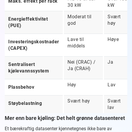
Maks. effekt per rack
30 kW
kW
Moderat til
Svært
Energieffektivitet
god
høy
(PUE)
Lave til
Høye
Investeringskostnader
middels
(CAPEX)
Nei (CRAC) /
Ja
Sentralisert
Ja (CRAH)
kjølevannssystem
Høy
Lav
Plassbehov
Svært høy
Svært
Støybelastning
lav
Mer enn bare kjøling: Det helt grønne datasenteret
Et bærekraftig datasenter kjennetegnes ikke bare av