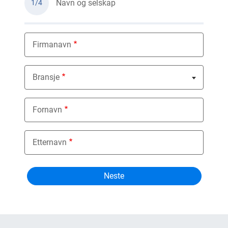
Navn og selskap
1/4
Firmanavn
Bransje
Nothing selected
Fornavn
Etternavn