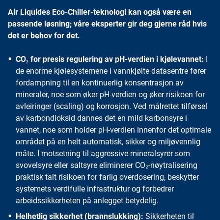
Air Liquides Eco-Chiller-teknologi kan også være en
passende løsning; våre eksperter gir deg gjerne råd hvis
det er behov for det.
CO₂ for presis regulering av pH-verdien i kjølevannet:
I
de enorme kjølesystemene i vannkjølte datasentre fører
fordampning til en kontinuerlig konsentrasjon av
mineraler, noe som øker pH-verdien og øker risikoen for
avleiringer (scaling) og korrosjon. Ved målrettet tilførsel
av karbondioksid dannes det en mild karbonsyre i
vannet, noe som holder pH-verdien innenfor det optimale
området på en helt automatisk, sikker og miljøvennlig
måte. I motsetning til aggressive mineralsyrer som
svovelsyre eller saltsyre eliminerer CO₂-nøytralisering
praktisk talt risikoen for farlig overdosering, beskytter
systemets verdifulle infrastruktur og forbedrer
arbeidssikkerheten på anlegget betydelig.
Helhetlig sikkerhet (brannslukking):
Sikkerheten til