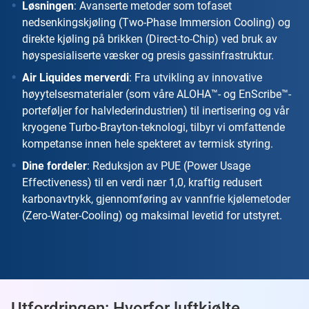
Løsningen
: Avanserte metoder som tofaset
nedsenkingskjøling (Two-Phase Immersion Cooling) og
direkte kjøling på brikken (Direct-to-Chip) ved bruk av
høyspesialiserte væsker og presis gassinfrastruktur.
Air Liquides merverdi
: Fra utvikling av innovative
høyytelsesmaterialer (som våre ALOHA™- og EnScribe™-
porteføljer for halvlederindustrien) til inertisering og vår
kryogene Turbo-Brayton-teknologi, tilbyr vi omfattende
kompetanse innen hele spekteret av termisk styring.
Dine fordeler
: Reduksjon av PUE (Power Usage
Effectiveness) til en verdi nær 1,0, kraftig redusert
karbonavtrykk, gjennomføring av vannfrie kjølemetoder
(Zero-Water-Cooling) og maksimal levetid for utstyret.
Utfordringen: Hvorfor luftkjølte