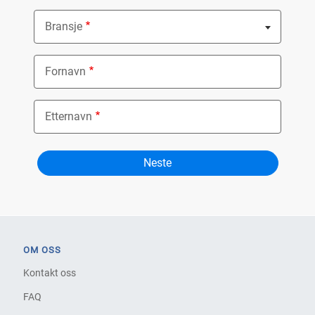
Bransje
Nothing selected
Fornavn
Etternavn
OM OSS
Kontakt oss
FAQ