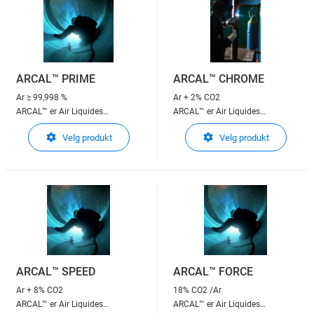
ARCAL™ PRIME
ARCAL™ CHROME
Ar
≥ 99,998 %
Ar + 2% CO2
ARCAL™ er Air Liquides
ARCAL™ er Air Liquides
beskyttelsesgasser til
beskyttelsesgasser til
Velg produkt
Velg produkt
lysbuesveising
lysbuesveising
ARCAL™ Chrome : Det utmerkede
valget
ARCAL™ SPEED
ARCAL™ FORCE
Ar + 8% CO2
18% CO2 /Ar
ARCAL™ er Air Liquides
ARCAL™ er Air Liquides