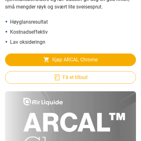
små mengder røyk og svært lite sveisesprut.
Høyglansresultat
Kostnadseffektiv
Lav oksideringn
Kjøp ARCAL Chrome
Få et tilbud