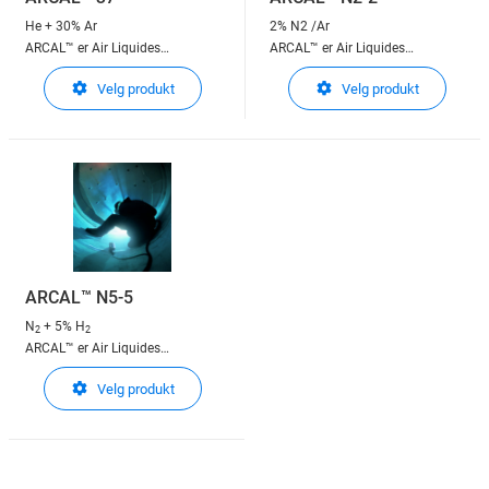
He + 30% Ar
2% N2 /Ar
ARCAL™ er Air Liquides
ARCAL™ er Air Liquides
beskyttelsesgasser til
beskyttelsesgasser til
Velg produkt
Velg produkt
lysbuesveising
lysbuesveising
ARCAL™ N5-5
N
+ 5% H
2
2
ARCAL™ er Air Liquides
beskyttelsesgasser til
Velg produkt
lysbuesveising