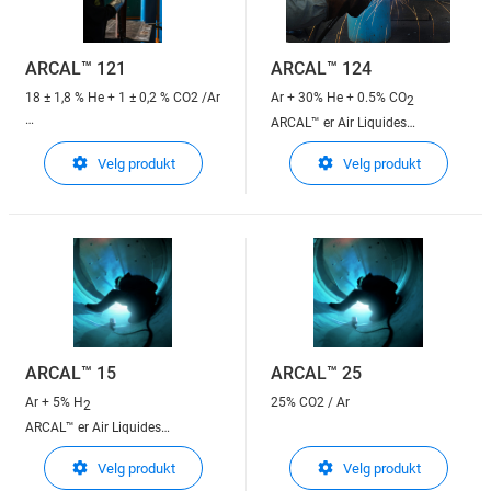
ARCAL™ 121
ARCAL™ 124
18 ± 1,8 % He + 1 ± 0,2 % CO2 /Ar
Ar + 30% He + 0.5% CO
2
ARCAL™ er Air Liquides
ARCAL™ er Air Liquides
beskyttelsesgasser til
Velg produkt
Velg produkt
beskyttelsesgasser til
lysbuesveising
lysbuesveising
ARCAL™ 15
ARCAL™ 25
Ar + 5% H
25% CO2 / Ar
2
ARCAL™ er Air Liquides
beskyttelsesgasser til
Velg produkt
Velg produkt
lysbuesveising