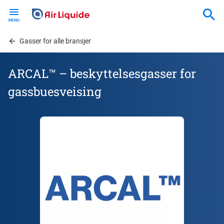
Skip
to
main
content
Gasser for alle bransjer
ARCAL™ – beskyttelsesgasser for
gassbuesveising