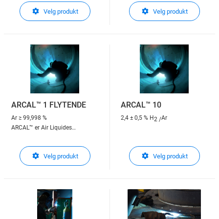
beskyttelsesgasser til
beskyttelsesgasser til
Velg produkt
Velg produkt
lysbuesveising
lysbuesveising
ARCAL™ Speed : Høy
ARCAL™ Force : Kraftfulle
produktivitet
resultater
ARCAL™ 1 FLYTENDE
ARCAL™ 10
Ar
≥ 99,998 %
2,4 ± 0,5 % H
Ar
2 /
ARCAL™ er Air Liquides
beskyttelsesgasser til
lysbuesveising
ARCAL™ er Air Liquides
Velg produkt
Velg produkt
beskyttelsesgasser til
lysbuesveising