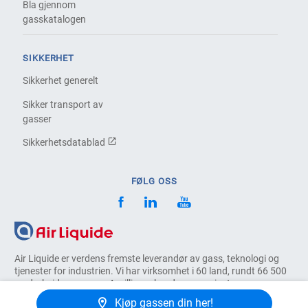
Bla gjennom
gasskatalogen
SIKKERHET
Sikkerhet generelt
Sikker transport av
gasser
Sikkerhetsdatablad
FØLG OSS
Air Liquide er verdens fremste leverandør av gass, teknologi og
tjenester for industrien. Vi har virksomhet i 60 land, rundt 66 500
medarbeidere og over 4 millioner kunder og pasienter.
Kjøp gassen din her!
Hovedkontor - Air Liquide Norway AS