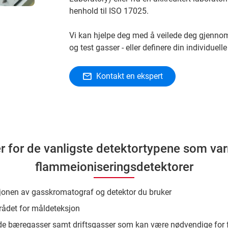
henhold til ISO 17025.
Vi kan hjelpe deg med å veilede deg gjennom 
og test gasser - eller definere din individuell
Kontakt en ekspert
r for de vanligste detektortypene som var
flammeioniseringsdetektorer
onen av gasskromatograf og detektor du bruker
ådet for måldeteksjon
de bæregasser samt driftsgasser som kan være nødvendige for f