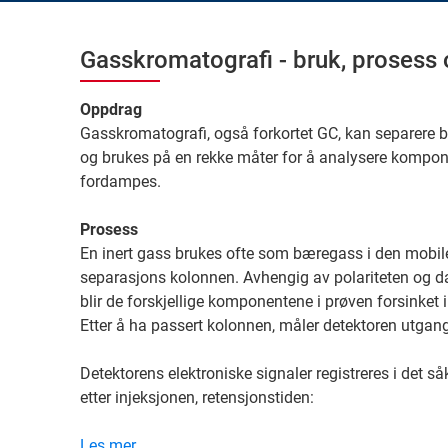
Gasskromatografi - bruk, prosess
Oppdrag
Gasskromatografi, også forkortet GC, kan separere bl
og brukes på en rekke måter for å analysere kompon
fordampes.
Prosess
En inert gass brukes ofte som bæregass i den mobil
separasjons kolonnen. Avhengig av polariteten og da
blir de forskjellige komponentene i prøven forsinket 
Etter å ha passert kolonnen, måler detektoren utgan
Detektorens elektroniske signaler registreres i det
etter injeksjonen, retensjonstiden:
Les mer