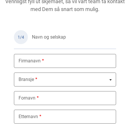
Vennligst fyll ut skjemaet, så vil vårt team ta kontakt
med Dem så snart som mulig.
Navn og selskap
1/4
Firmanavn
Bransje
Nothing selected
Fornavn
Etternavn