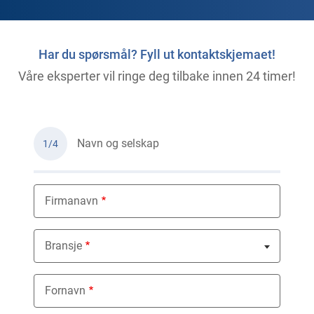
Har du spørsmål? Fyll ut kontaktskjemaet!
Våre eksperter vil ringe deg tilbake innen 24 timer!
Navn og selskap
1/4
Firmanavn
Bransje
Nothing selected
Fornavn