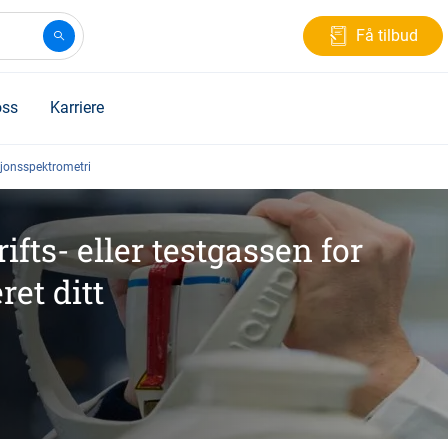
Få tilbud
ss
Karriere
jonsspektrometri
ifts- eller testgassen for
et ditt