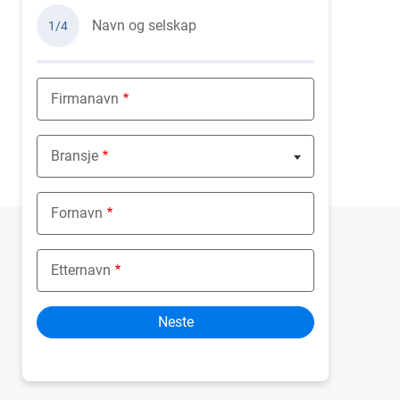
Navn og selskap
1/4
Firmanavn
Bransje
Nothing selected
Fornavn
Etternavn