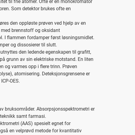
ltet til frie atomer. Ofte er en monokromator
toren. Som detektor brukes ofte en
es den oppløste prøven ved hjelp av en
r med brennstoff og oksidant
sol. I flammen fordamper først løsningsmidlet.
per og dissosierer til slutt.
tnyttes den ledende egenskapen til grafitt,
å grunn av sin elektriske motstand. En liten
n og varmes opp i flere trinn. Prøven
rolyse), atomisering. Deteksjonsgrensene er
er ICP-OES.
 av bruksområder. Absorpsjonsspektrometri er
seteknikk samt farmasi.
trometri (AAS) spesielt egnet for
også en velprøvd metode for kvantitativ