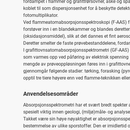
fordampet i flammer og grafittrørsovner, aske og spa
koblet til som dispersjonsenhet for å beskytte detek
fotomultiplikator.
Ved flammeatomabsorpsjonsspektroskopi (F-AAS) før
forstøver inn i en blandekammer og blandes derette
(oksidasjonsmiddel), slik at det dannes et fint aero
Deretter smelter de faste prøvebestanddelene, fordam
I grafittovnsatomabsorpsjonsspektrometri (GF-AAS) u
som varmes opp ved påføring av elektrisk spenning p
mengde av prøveoppløsningen føres inn i grafittovne
gjennomgår følgende stadier: tørking, forasking (py
opptil tre tiere høyere enn ved flamme-teknikken ell
Anvendelsesområder
Absorpsjonsspektrometri har et svært bredt spekter
spesielt viktig innen geologi, (miljø)måle- og analy
Takket være sin høye nøyaktighet er absorpsjonsspek
bestemmelse av ulike sporstoffer. Den er imidlertid 