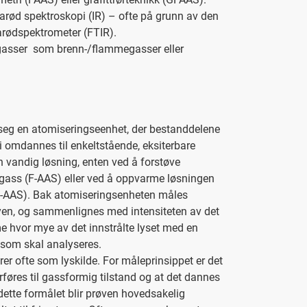
rarød spektroskopi (IR) – ofte på grunn av den
rarødspektrometer (FTIR).
tsgasser som brenn-/flammegasser eller
et seg en atomiseringseenhet, der bestanddelene
si omdannes til enkeltstående, eksiterbare
n vandig løsning, enten ved å forstøve
ss (F-AAS) eller ved å oppvarme løsningen
 (GF-AAS). Bak atomiseringsenheten måles
kyen, og sammenlignes med intensiteten av det
hvor mye av det innstrålte lyset med en
 som skal analyseres.
 ofte som lyskilde. For måleprinsippet er det
føres til gassformig tilstand og at det dannes
 dette formålet blir prøven hovedsakelig