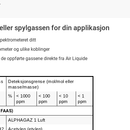
.
- eller spylgassen for din applikasjon
pektrometeret ditt
meter og ulike koblinger
 de oppførte gassene direkte fra Air Liquide
ss
Deteksjonsgrense (mol/mol eller 
masse/masse)
%
< 1000 
< 100 
< 10 
< 1 
ppm
ppm
ppm
ppm
 FAAS)
ALPHAGAZ 1 Luft
H2
Acetylen (etylen)