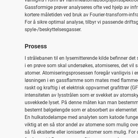
Gassformige prøver analyseres ofte ved hjelp av inf
kortere måletiden ved bruk av Fourier-transform-inf
For å sikre optimal analyse, tilbyr vi passende drif
spyle-/beskyttelsesgasser.
Prosess
I strålebanen til en lysemitterende kilde befinner d
i en prøve som skal undersøkes, atomiseres, det vil 
atomer. Atomiseringsprosessen foregår vanligvis i e
løsningen i en gassflamme som mates med flammega
raskt og kraftig i et elektrisk oppvarmet grafittrør
intensiteten av lysstrålen som er svekket av atoms
usvekkede lyset. På denne måten kan man bestemme 
bestemt bølgelengde som er absorbert av elementet
En hulkatodelampe med analyten som katode fungerer
viktig at en så stor andel av atomene som mulig over
så få eksiterte eller ioniserte atomer som mulig. For