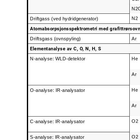
N2
N2
Driftgass (ved hydridgenerator)
Atomabsorpsjonsspektrometri med grafittrørsov
Driftsgass (ovnspyling)
Ar
Elementanalyse av C, O, N, H, S
N-analyse: WLD-detektor
He
Ar
He
O-analyse: IR-analysator
Ar
O2
C-analyse: IR-analysator
O2
S-analyse: IR-analysator