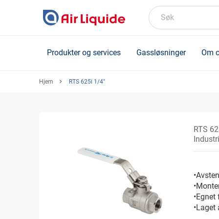
Skip
to
Søk
main
content
Produkter og services
Gassløsninger
Om o
Hjem
RTS 625i 1/4"
RTS 62
Industr
•Avsten
•Monter
•Egnet 
•Laget a