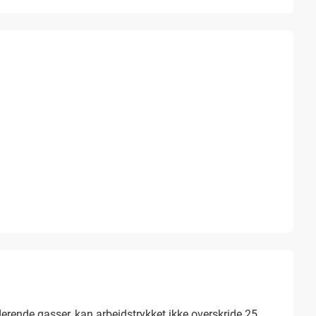
iderende gasser, kan arbeidstrykket ikke overskride 25