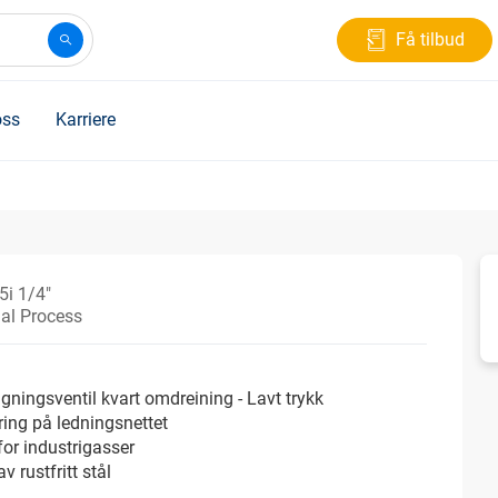
Få tilbud
ss
Karriere
5i 1/4"
ial Process
gningsventil kvart omdreining - Lavt trykk
ing på ledningsnettet
for industrigasser
v rustfritt stål