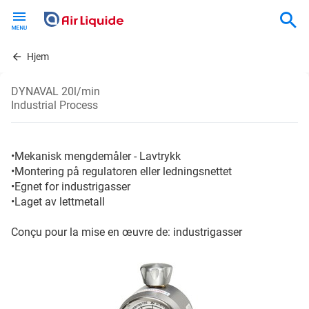
Skip
to
main
content
Hjem
DYNAVAL 20l/min
Industrial Process
•Mekanisk mengdemåler - Lavtrykk
•Montering på regulatoren eller ledningsnettet
•Egnet for industrigasser
•Laget av lettmetall
Conçu pour la mise en œuvre de: industrigasser