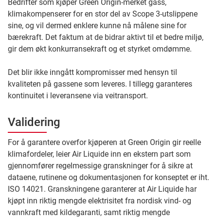
Bedrifter som kjøper Green Origin-merket gass,
klimakompenserer for en stor del av Scope 3-utslippene
sine, og vil dermed enklere kunne nå målene sine for
bærekraft. Det faktum at de bidrar aktivt til et bedre miljø,
gir dem økt konkurransekraft og et styrket omdømme.
Det blir ikke inngått kompromisser med hensyn til
kvaliteten på gassene som leveres. I tillegg garanteres
kontinuitet i leveransene via veitransport.
Validering
For å garantere overfor kjøperen at Green Origin gir reelle
klimafordeler, leier Air Liquide inn en ekstern part som
gjennomfører regelmessige granskninger for å sikre at
dataene, rutinene og dokumentasjonen for konseptet er iht.
ISO 14021. Granskningene garanterer at Air Liquide har
kjøpt inn riktig mengde elektrisitet fra nordisk vind- og
vannkraft med kildegaranti, samt riktig mengde