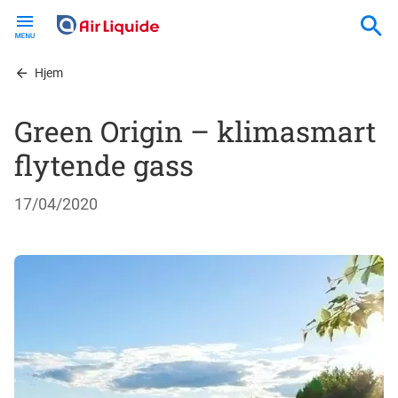
Skip
to
main
content
Hjem
Green Origin – klimasmart
flytende gass
17/04/2020