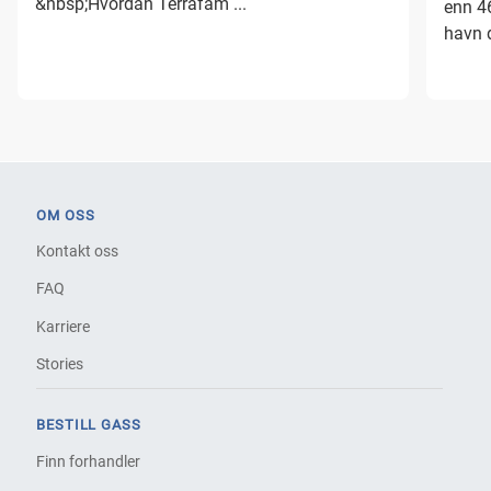
&nbsp;Hvordan Terrafam ...
enn 46
havn d
OM OSS
Kontakt oss
FAQ
Karriere
Stories
BESTILL GASS
Finn forhandler