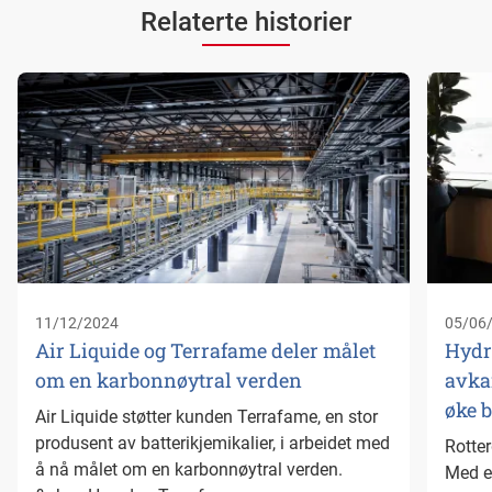
Relaterte historier
11/12/2024
05/06
Air Liquide og Terrafame deler målet
Hydr
om en karbonnøytral verden
avkar
øke 
Air Liquide støtter kunden Terrafame, en stor
produsent av batterikjemikalier, i arbeidet med
Rotte
å nå målet om en karbonnøytral verden.
Med e