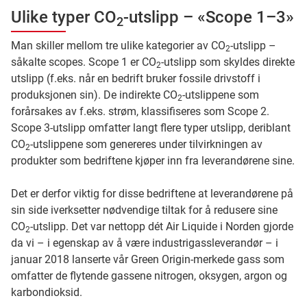
Ulike typer CO
-utslipp – «Scope 1–3»
2
Man skiller mellom tre ulike kategorier av CO
-utslipp –
2
såkalte scopes. Scope 1 er CO
-utslipp som skyldes direkte
2
utslipp (f.eks. når en bedrift bruker fossile drivstoff i
produksjonen sin). De indirekte CO
-utslippene som
2
forårsakes av f.eks. strøm, klassifiseres som Scope 2.
Scope 3-utslipp omfatter langt flere typer utslipp, deriblant
CO
-utslippene som genereres under tilvirkningen av
2
produkter som bedriftene kjøper inn fra leverandørene sine.
Det er derfor viktig for disse bedriftene at leverandørene på
sin side iverksetter nødvendige tiltak for å redusere sine
CO
-utslipp. Det var nettopp dét Air Liquide i Norden gjorde
2
da vi – i egenskap av å være industrigassleverandør – i
januar 2018 lanserte vår Green Origin-merkede gass som
omfatter de flytende gassene nitrogen, oksygen, argon og
karbondioksid.