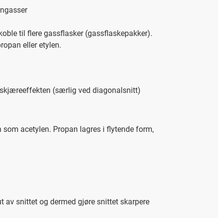
nngasser
ble til flere gassflasker (gassflaskepakker).
opan eller etylen.
kjæreeffekten (særlig ved diagonalsnitt)
som acetylen. Propan lagres i flytende form,
t av snittet og dermed gjøre snittet skarpere