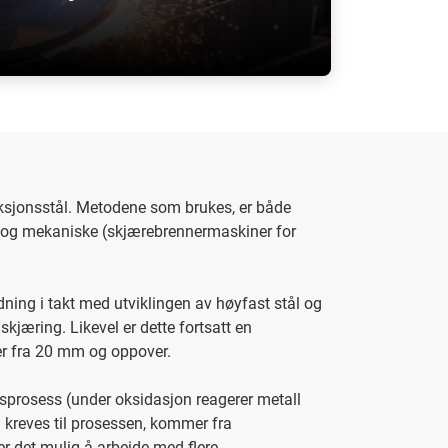
uksjonsstål. Metodene som brukes, er både
) og mekaniske (skjærebrennermaskiner for
ing i takt med utviklingen av høyfast stål og
jæring. Likevel er dette fortsatt en
ser fra 20 mm og oppover.
sprosess (under oksidasjon reagerer metall
 kreves til prosessen, kommer fra
r det mulig å arbeide med flere