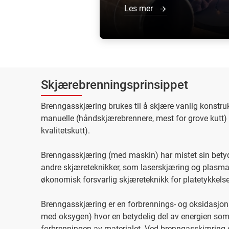
Les mer
Skjærebrenningsprinsippet
Brenngasskjæring brukes til å skjære vanlig konstr
manuelle (håndskjærebrennere, mest for grove kutt
kvalitetskutt).
Brenngasskjæring (med maskin) har mistet sin betydn
andre skjæreteknikker, som laserskjæring og plasmask
økonomisk forsvarlig skjæreteknikk for platetykkel
Brenngasskjæring er en forbrennings- og oksidasjon
med oksygen) hvor en betydelig del av energien som
forbrenningen av materialet. Ved brenngasskjæring e