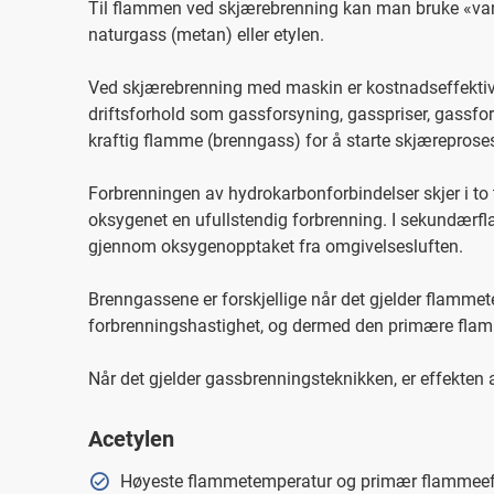
Til flammen ved skjærebrenning kan man bruke «vanl
naturgass (metan) eller etylen.
Ved skjærebrenning med maskin er kostnadseffektivit
driftsforhold som gassforsyning, gasspriser, gassforb
kraftig flamme (brenngass) for å starte skjærepros
Forbrenningen av hydrokarbonforbindelser skjer i to t
oksygenet en ufullstendig forbrenning. I sekundær
gjennom oksygenopptaket fra omgivelsesluften.
Brenngassene er forskjellige når det gjelder flamme
forbrenningshastighet, og dermed den primære flam
Når det gjelder gassbrenningsteknikken, er effekten
Acetylen
Høyeste flammetemperatur og primær flammeef