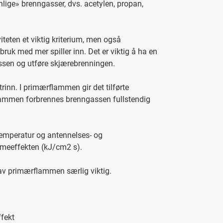
ige» brenngasser, dvs. acetylen, propan,
eten et viktig kriterium, men også
ruk med mer spiller inn. Det er viktig å ha en
essen og utføre skjærebrenningen.
rinn. I primærflammen gir det tilførte
flammen forbrennes brenngassen fullstendig
temperatur og antennelses- og
meeffekten (kJ/cm2 s).
 av primærflammen særlig viktig.
fekt