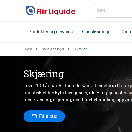
Skip
to
Søk
main
content
Produkter og services
Gassløsninger
Om o
Hjem
Gassløsninger
Skjæring
Skjæring
I over 100 år har Air Liquide samarbeidet med forskje
har utviklet beskyttelsesgasser, utstyr og tjenester 
med sveising, skjæring, overflatebehandling, oppva
Få tilbud