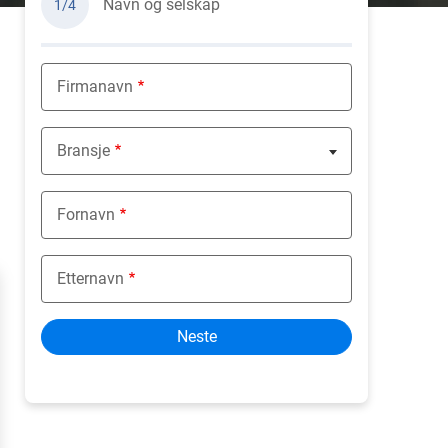
Navn og selskap
1/4
Firmanavn
Bransje
Nothing selected
Fornavn
Etternavn