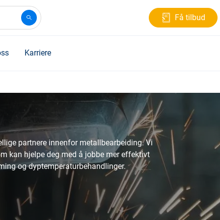
Få tilbud
ss
Karriere
llige partnere innenfor metallbearbeiding. Vi
som kan hjelpe deg med å jobbe mer effektivt
rming og dyptemperaturbehandlinger.