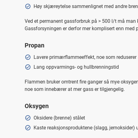
Høy skjæreytelse sammenlignet med andre bre
Ved et permanent gassforbruk på > 500 l/t må man ko
Gassforsyningen er derfor mer komplisert enn med pr
Propan
Lavere primærflammeeffekt, noe som reduserer s
Lang oppvarmings- og hullbrenningstid
Flammen bruker omtrent fire ganger så mye oksygen 
noe som innebærer at mer gass er tilgjengelig.
Oksygen
Oksidere (brenne) stålet
Kaste reaksjonsproduktene (slagg, jernoksider) u