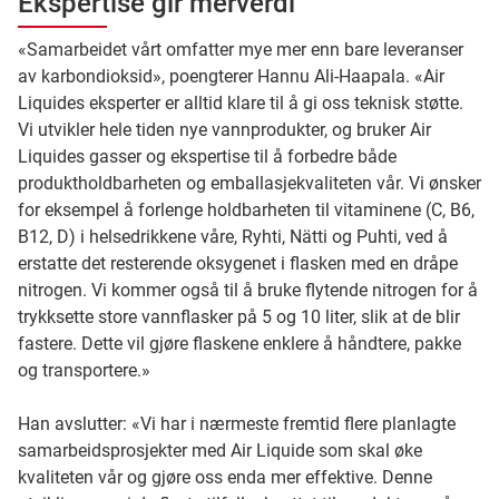
Ekspertise gir merverdi
«Samarbeidet vårt omfatter mye mer enn bare leveranser
av karbondioksid», poengterer Hannu Ali-Haapala. «Air
Liquides eksperter er alltid klare til å gi oss teknisk støtte.
Vi utvikler hele tiden nye vannprodukter, og bruker Air
Liquides gasser og ekspertise til å forbedre både
produktholdbarheten og emballasjekvaliteten vår. Vi ønsker
for eksempel å forlenge holdbarheten til vitaminene (C, B6,
B12, D) i helsedrikkene våre, Ryhti, Nätti og Puhti, ved å
erstatte det resterende oksygenet i flasken med en dråpe
nitrogen. Vi kommer også til å bruke flytende nitrogen for å
trykksette store vannflasker på 5 og 10 liter, slik at de blir
fastere. Dette vil gjøre flaskene enklere å håndtere, pakke
og transportere.»
Han avslutter: «Vi har i nærmeste fremtid flere planlagte
samarbeidsprosjekter med Air Liquide som skal øke
kvaliteten vår og gjøre oss enda mer effektive. Denne