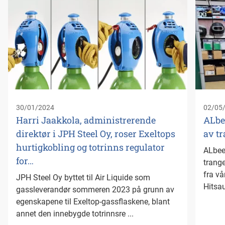
30/01/2024
02/05
Harri Jaakkola, administrerende
ALbee
direktør i JPH Steel Oy, roser Exeltops
av tr
hurtigkobling og totrinns regulator
ALbees
for…
trange
fra vå
JPH Steel Oy byttet til Air Liquide som
Hitsau
gassleverandør sommeren 2023 på grunn av
egenskapene til Exeltop-gassflaskene, blant
annet den innebygde totrinnsre ...