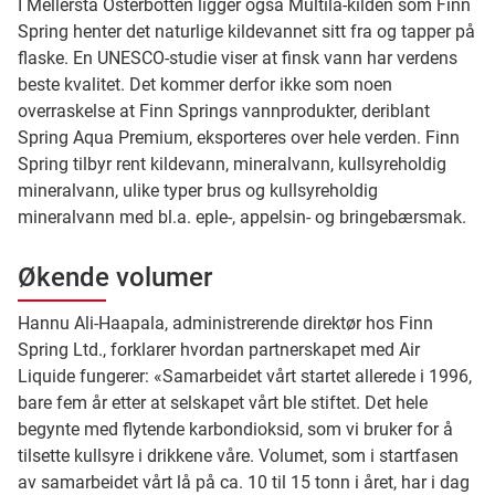
I Mellersta Österbotten ligger også Multila-kilden som Finn
Spring henter det naturlige kildevannet sitt fra og tapper på
flaske. En UNESCO-studie viser at finsk vann har verdens
beste kvalitet. Det kommer derfor ikke som noen
overraskelse at Finn Springs vannprodukter, deriblant
Spring Aqua Premium, eksporteres over hele verden. Finn
Spring tilbyr rent kildevann, mineralvann, kullsyreholdig
mineralvann, ulike typer brus og kullsyreholdig
mineralvann med bl.a. eple-, appelsin- og bringebærsmak.
Økende volumer
Hannu Ali-Haapala, administrerende direktør hos Finn
Spring Ltd., forklarer hvordan partnerskapet med Air
Liquide fungerer: «Samarbeidet vårt startet allerede i 1996,
bare fem år etter at selskapet vårt ble stiftet. Det hele
begynte med flytende karbondioksid, som vi bruker for å
tilsette kullsyre i drikkene våre. Volumet, som i startfasen
av samarbeidet vårt lå på ca. 10 til 15 tonn i året, har i dag