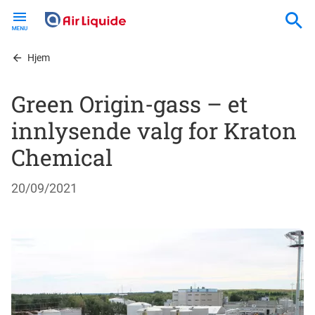
Skip
to
main
content
Hjem
Green Origin-gass – et
innlysende valg for Kraton
Chemical
20/09/2021