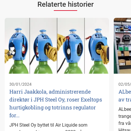
Relaterte historier
30/01/2024
02/05
Harri Jaakkola, administrerende
ALbee
direktør i JPH Steel Oy, roser Exeltops
av tr
hurtigkobling og totrinns regulator
ALbees
for…
trange
fra vå
JPH Steel Oy byttet til Air Liquide som
Hitsau