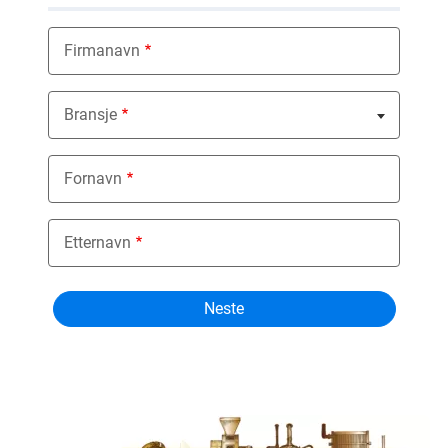
Firmanavn
Bransje
Nothing selected
Fornavn
Etternavn