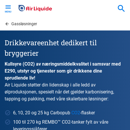
Skip
to
main
content
Gassløsninger
Drikkevareenhet dedikert til
bryggerier
Kullsyre (CO2) av næringsmiddelkvalitet i samsvar med
E290, utstyr og tjenester som gir drikkene dine
sprudlende liv!
Air Liquide støtter din lidenskap i alle ledd av
ølproduksjonen, spesielt når det gjelder karbonisering,
tapping og pakking, med våre skalerbare løsninger:
6, 10, 20 og 25 kg Carbopub
CO2
-flasker
100 til 270 kg REMBO™ CO2-tanker fylt av våre
leveringssjåfører