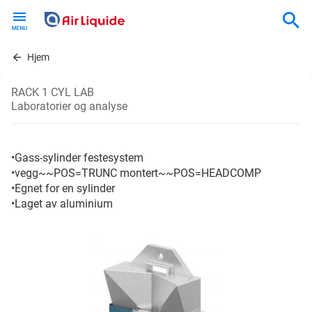
Skip
to
main
content
Hjem
RACK 1 CYL LAB
Laboratorier og analyse
•Gass-sylinder festesystem
•vegg~~POS=TRUNC montert~~POS=HEADCOMP
•Egnet for en sylinder
•Laget av aluminium