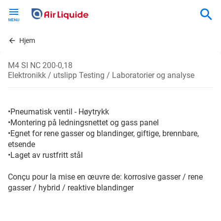
Skip
to
main
content
Hjem
M4 SI NC 200-0,18
Elektronikk / utslipp Testing / Laboratorier og analyse
•Pneumatisk ventil - Høytrykk
•Montering på ledningsnettet og gass panel
•Egnet for rene gasser og blandinger, giftige, brennbare,
etsende
•Laget av rustfritt stål
Conçu pour la mise en œuvre de: korrosive gasser / rene
gasser / hybrid / reaktive blandinger