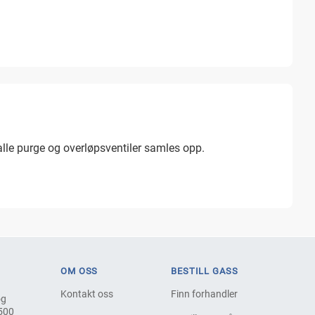
alle purge og overløpsventiler samles opp.
OM OSS
BESTILL GASS
Kontakt oss
Finn forhandler
og
 500