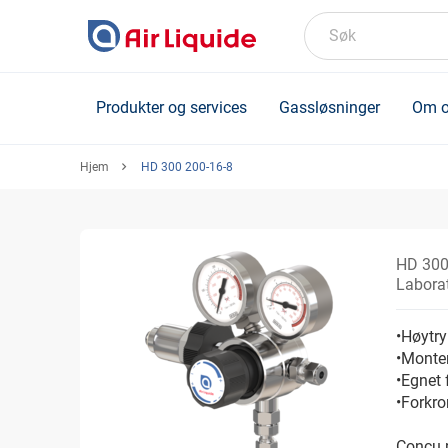
Skip
to
Søk
main
content
Produkter og services
Gassløsninger
Om o
Hjem
HD 300 200-16-8
HD 300
Laborat
•Høytry
•Monter
•Egnet 
•Forkr
Conçu p