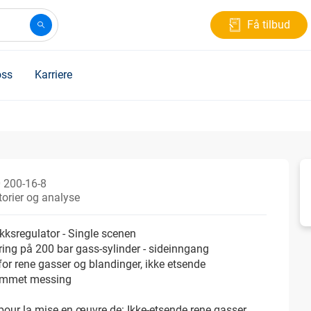
Få tilbud
ss
Karriere
 200-16-8
orier og analyse
kksregulator - Single scenen
ing på 200 bar gass-sylinder - sideinngang
for rene gasser og blandinger, ikke etsende
ommet messing
our la mise en œuvre de: Ikke-etsende rene gasser