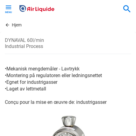
Skip
to
main
content
Hjem
DYNAVAL 60l/min
Industrial Process
•Mekanisk mengdemåler - Lavtrykk
•Montering på regulatoren eller ledningsnettet
•Egnet for industrigasser
•Laget av lettmetall
Conçu pour la mise en œuvre de: industrigasser