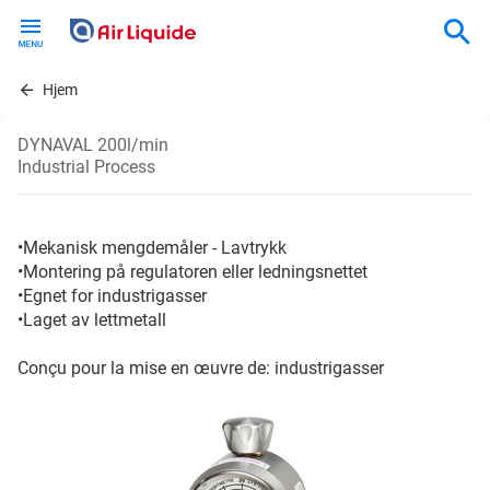
Skip
to
main
content
Hjem
DYNAVAL 200l/min
Industrial Process
•Mekanisk mengdemåler - Lavtrykk
•Montering på regulatoren eller ledningsnettet
•Egnet for industrigasser
•Laget av lettmetall
Conçu pour la mise en œuvre de: industrigasser