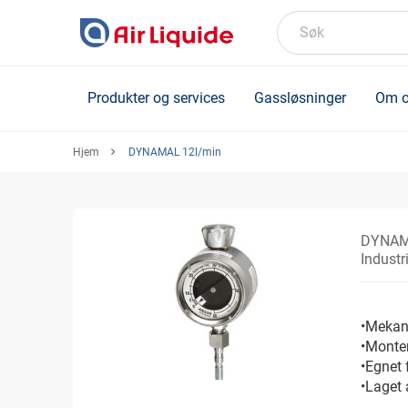
Skip
to
Søk
main
content
Produkter og services
Gassløsninger
Om o
Hjem
DYNAMAL 12l/min
DYNAM
Industr
•Mekan
•Monter
•Egnet 
•Laget 