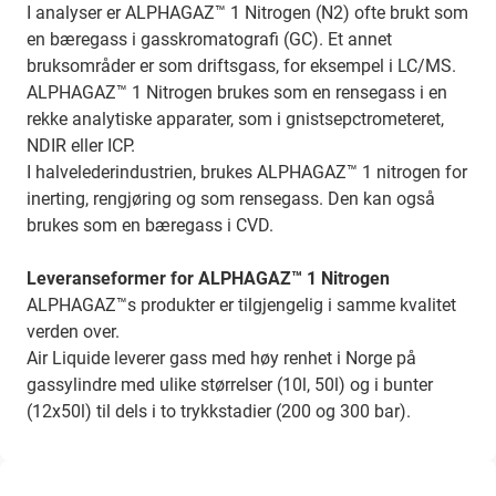
I analyser er ALPHAGAZ™ 1 Nitrogen (N2) ofte brukt som
en bæregass i gasskromatografi (GC). Et annet
bruksområder er som driftsgass, for eksempel i LC/MS.
ALPHAGAZ™ 1 Nitrogen brukes som en rensegass i en
rekke analytiske apparater, som i gnistsepctrometeret,
NDIR eller ICP.
I halvelederindustrien, brukes ALPHAGAZ™ 1 nitrogen for
inerting, rengjøring og som rensegass. Den kan også
brukes som en bæregass i CVD.
Leveranseformer for ALPHAGAZ™ 1 Nitrogen
ALPHAGAZ™s produkter er tilgjengelig i samme kvalitet
verden over.
Air Liquide leverer gass med høy renhet i Norge på
gassylindre med ulike størrelser (10l, 50l) og i bunter
(12x50l) til dels i to trykkstadier (200 og 300 bar).