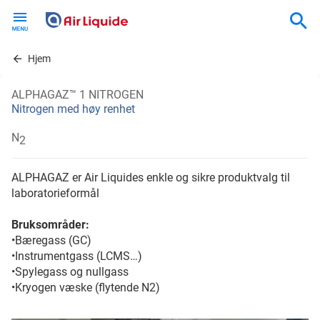
Skip
to
main
content
Hjem
ALPHAGAZ™ 1 NITROGEN
Nitrogen med høy renhet
N
2
ALPHAGAZ er Air Liquides enkle og sikre produktvalg til
laboratorieformål
Bruksområder:
•Bæregass (GC)
•Instrumentgass (LCMS…)
•Spylegass og nullgass
•Kryogen væske (flytende N2)