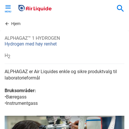
Skip
to
main
content
Hjem
ALPHAGAZ™ 1 HYDROGEN
Hydrogen med høy renhet
H
2
ALPHAGAZ er Air Liquides enkle og sikre produktvalg til
laboratorieformål
Bruksområder:
•Bæregass
•Instrumentgass