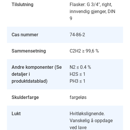
Tilslutning
Flasker: G 3/4", right,
innvendig gjenger, DIN
9
Cas nummer
74-86-2
Sammensetning
C2H2 ≥ 99,6 %
Andre komponenter (Se
N2 ≤ 0.4 %
detaljer i
H2S ≤ 1
produktdatablad)
PH3 ≤ 1
Skulderfarge
fargeløs
Lukt
Hvitløkslignende.
Vanskelig å oppdage
ved lave