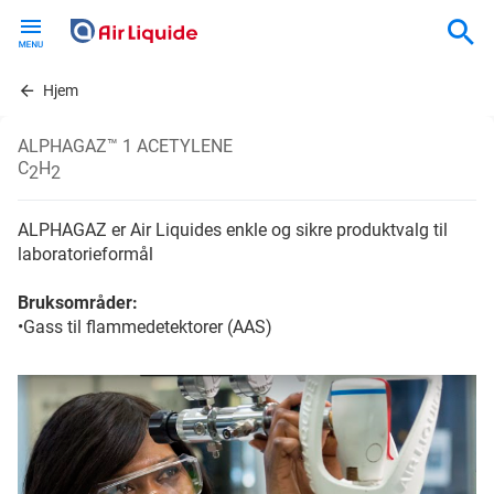
Skip
to
main
content
Hjem
ALPHAGAZ™ 1 ACETYLENE
C
H
2
2
ALPHAGAZ er Air Liquides enkle og sikre produktvalg til
laboratorieformål
Bruksområder:
•Gass til flammedetektorer (AAS)