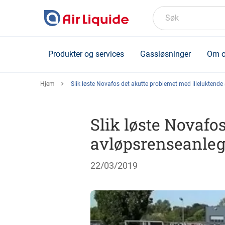
Skip
to
Søk
main
content
Produkter og services
Gassløsninger
Om o
Hjem
Slik løste Novafos det akutte problemet med illeluktend
Slik løste Novafo
avløpsrenseanle
22/03/2019