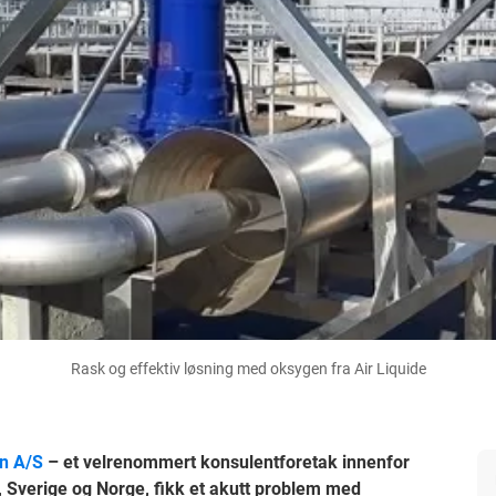
Rask og effektiv løsning med oksygen fra Air Liquide
n A/S
– et velrenommert konsulentforetak innenfor
 Sverige og Norge, fikk et akutt problem med