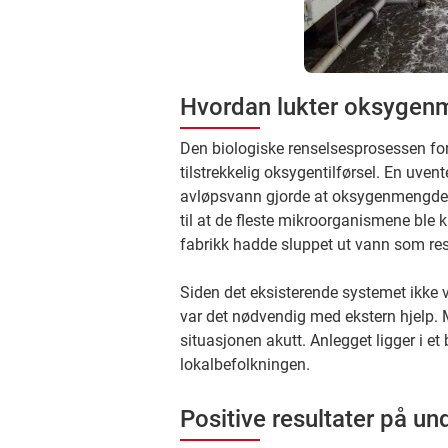
Hvordan lukter oksygen
Den biologiske renselsesprosessen foru
tilstrekkelig oksygentilførsel. En uven
avløpsvann gjorde at oksygenmengden v
til at de fleste mikroorganismene ble k
fabrikk hadde sluppet ut vann som resu
Siden det eksisterende systemet ikke va
var det nødvendig med ekstern hjelp. 
situasjonen akutt. Anlegget ligger i e
lokalbefolkningen.
Positive resultater på un