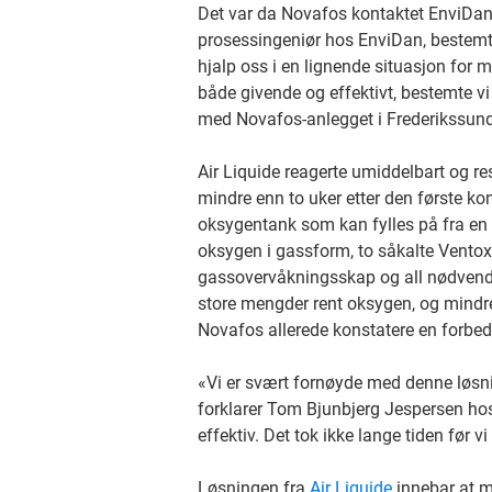
Det var da Novafos kontaktet EnviDan 
prosessingeniør hos EnviDan, bestemte s
hjalp oss i en lignende situasjon for
både givende og effektivt, bestemte vi
med Novafos-anlegget i Frederikssun
Air Liquide reagerte umiddelbart og re
mindre enn to uker etter den første 
oksygentank som kan fylles på fra en 
oksygen i gassform, to såkalte Ventoxal
gassovervåkningsskap og all nødvendig
store mengder rent oksygen, og mindre e
Novafos allerede konstatere en forbed
«Vi er svært fornøyde med denne løsnin
forklarer Tom Bjunbjerg Jespersen ho
effektiv. Det tok ikke lange tiden før 
Løsningen fra
Air Liquide
innebar at ma