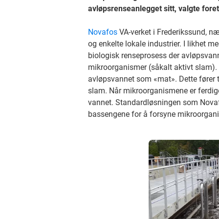
avløpsrenseanlegget sitt, valgte fore
Novafos
VA-verket i Frederikssund, n
og enkelte lokale industrier. I likhe
biologisk renseprosess der avløpsva
mikroorganismer (såkalt aktivt slam).
avløpsvannet som «mat». Dette fører ti
slam. Når mikroorganismene er ferdige
vannet. Standardløsningen som Novafos 
bassengene for å forsyne mikroorga