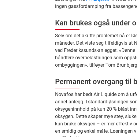
ingen gassfordamping fra bassengene,
Kan brukes også under 
Selv om det akutte problemet nå er løst
måneder. Det viste seg tilfeldigvis a
ved Frederikssunds-anlegget. «Denne løs
håndtere overbelastningen som oppstod
ombyggingen», tilføyer Tom Brunbjerg
Permanent overgang til 
Novafos har bedt Air Liquide om å utf
annet anlegg. I standardløsningen som 
oksygeninnhold på kun 20 % blåst in
oksygen. Dette skaper mye støy, sluker
kun bruke oksygen – er mer effektiv o
en smidig og enkel måte. Løsningen v