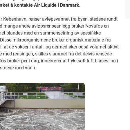
taket å kontakte Air Liquide i Danmark.
ær København, renser avløpsvannet fra byen, stedene rundt
t med mange andre avløpsrenseanlegg bruker Novafos en
nnet blandes med en sammensetning av spesifikke
 Disse mikroorganismene bruker organisk materiale fra
l at de vokser i antall, og dermed øker også volumet aktivt
 med rensingen, skilles slammet fra det delvis rensede
bruker per i dag, innebærer at trykksatt luft blåses inn i
nismene med vann.