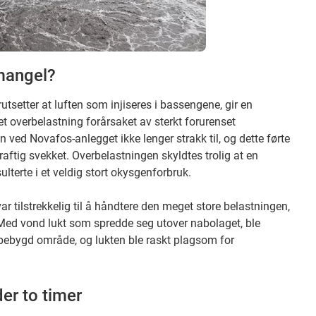
mangel?
tsetter at luften som injiseres i bassengene, gir en
tet overbelastning forårsaket av sterkt forurenset
ed Novafos-anlegget ikke lenger strakk til, og dette førte
raftig svekket. Overbelastningen skyldtes trolig at en
lterte i et veldig stort okysgenforbruk.
r tilstrekkelig til å håndtere den meget store belastningen,
Med vond lukt som spredde seg utover nabolaget, ble
t bebygd område, og lukten ble raskt plagsom for
der to timer