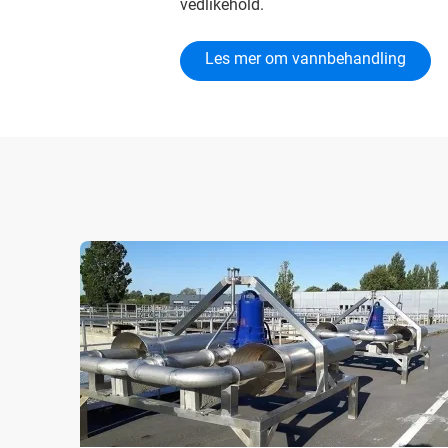
vedlikehold.
Les mer om vannbehandling