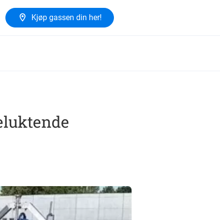
Kjøp gassen din her!
leluktende