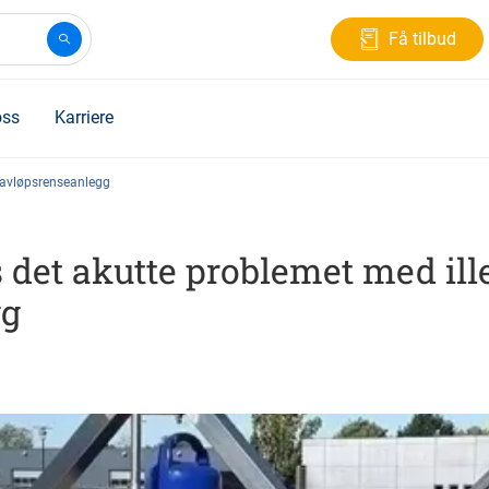
Få tilbud
ss
Karriere
e avløpsrenseanlegg
s det akutte problemet med il
gg