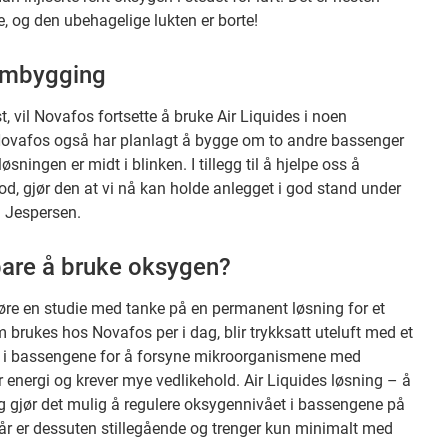
 og den ubehagelige lukten er borte!
ombygging
, vil Novafos fortsette å bruke Air Liquides i noen
t Novafos også har planlagt å bygge om to andre bassenger
ningen er midt i blinken. I tillegg til å hjelpe oss å
, gjør den at vi nå kan holde anlegget i god stand under
 Jespersen.
bare å bruke oksygen?
øre en studie med tanke på en permanent løsning for et
brukes hos Novafos per i dag, blir trykksatt uteluft med et
n i bassengene for å forsyne mikroorganismene med
 energi og krever mye vedlikehold. Air Liquides løsning – å
g gjør det mulig å regulere oksygennivået i bassengene på
år er dessuten stillegående og trenger kun minimalt med