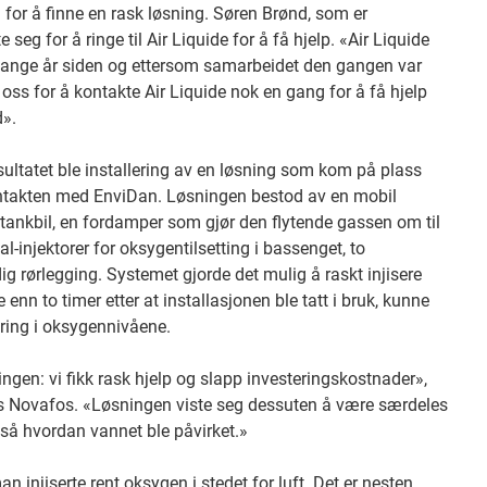
for å finne en rask løsning. Søren Brønd, som er
eg for å ringe til Air Liquide for å få hjelp. «Air Liquide
 mange år siden og ettersom samarbeidet den gangen var
 oss for å kontakte Air Liquide nok en gang for å få hjelp
d».
sultatet ble installering av en løsning som kom på plass
kontakten med EnviDan. Løsningen bestod av en mobil
tankbil, en fordamper som gjør den flytende gassen om til
-injektorer for oksygentilsetting i bassenget, to
 rørlegging. Systemet gjorde det mulig å raskt injisere
nn to timer etter at installasjonen ble tatt i bruk, kunne
ring i oksygennivåene.
gen: vi fikk rask hjelp og slapp investeringskostnader»,
s Novafos. «Løsningen viste seg dessuten å være særdeles
vi så hvordan vannet ble påvirket.»
n injiserte rent oksygen i stedet for luft. Det er nesten