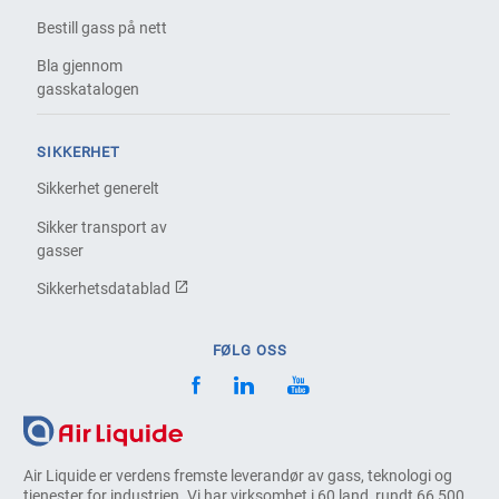
Bestill gass på nett
Bla gjennom
gasskatalogen
SIKKERHET
Sikkerhet generelt
Sikker transport av
gasser
Sikkerhetsdatablad
FØLG OSS
Air Liquide er verdens fremste leverandør av gass, teknologi og
tjenester for industrien. Vi har virksomhet i 60 land, rundt 66 500