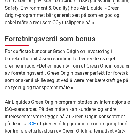
om Green Origin», sier Lena Åberg, HSEQ-ansvarlig (Health,
Safety, Environment & Quality) hos Air Liquide. «Green
Origin-programmet blir generelt sett på som en god og
enkel måte å redusere CO
-utslippene på.»
2
Forretningsverdi som bonus
For de fleste kunder er Green Origin en investering i
bærekraftig miljø som samtidig forbedrer deres eget
grønne image. «Det er ingen tvil om at Green Origin også er
av forretningsverdi. Green Origin passer perfekt for foretak
som ønsker å skille seg ut ved å være mer bærekraftige på
en tydelig og transparent måte.»
Air Liquides Green Origin-program støttes av internasjonale
ISO-standarder. På den måten kan kundene og andre
interessenter være trygge på at Green Origin-konseptet er
pålitelig. «
DGE
utfører en årlig grundig gjennomgang for å
kontrollere etterlevelsen av Green Origin-alternativet vårt»,