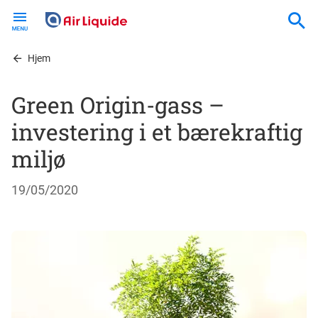
Skip
to
main
content
Hjem
Green Origin-gass –
investering i et bærekraftig
miljø
19/05/2020