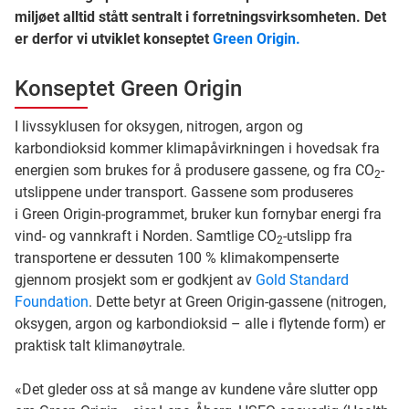
miljøet alltid stått sentralt i forretningsvirksomheten. Det
er derfor vi utviklet konseptet
Green Origin.
Konseptet Green Origin
I livssyklusen for oksygen, nitrogen, argon og
karbondioksid kommer klimapåvirkningen i hovedsak fra
energien som brukes for å produsere gassene, og fra CO
-
2
utslippene under transport. Gassene som produseres
i Green Origin-programmet, bruker kun fornybar energi fra
vind- og vannkraft i Norden. Samtlige CO
-utslipp fra
2
transportene er dessuten 100 % klimakompenserte
gjennom prosjekt som er godkjent av
Gold Standard
Foundation
. Dette betyr at Green Origin-gassene (nitrogen,
oksygen, argon og karbondioksid – alle i flytende form) er
praktisk talt klimanøytrale.
«Det gleder oss at så mange av kundene våre slutter opp