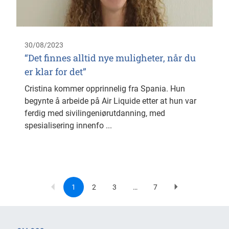
30/08/2023
“Det finnes alltid nye muligheter, når du
er klar for det”
Cristina kommer opprinnelig fra Spania. Hun
begynte å arbeide på Air Liquide etter at hun var
ferdig med sivilingeniørutdanning, med
spesialisering innenfo ...
1
2
3
…
7
Current
Page
Page
Last
Next
Pagination
page
page
page