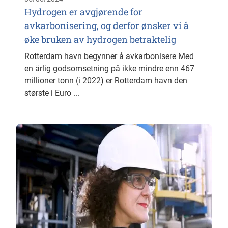
Hydrogen er avgjørende for
avkarbonisering, og derfor ønsker vi å
øke bruken av hydrogen betraktelig
Rotterdam havn begynner å avkarbonisere Med
en årlig godsomsetning på ikke mindre enn 467
millioner tonn (i 2022) er Rotterdam havn den
største i Euro ...