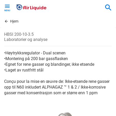
Skip
to
main
content
Hjem
HBSI 200-10-3.5
Laboratorier og analyse
•Høytrykksregulator - Dual scenen
•Montering på 200 bar gassflasken
•Egnet for rene gasser og blandinger, ikke etsende
•Laget av rustfritt stål
Conçu pour la mise en œuvre de: Ikke-etsende rene gasser
opp til N60 inkludert ALPHAGAZ ™ 1 & 2 / Ikke-korrosive
gasser med konsentrasjon som er større enn 1 ppm